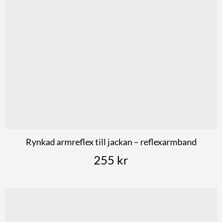
Rynkad armreflex till jackan – reflexarmband
255
kr