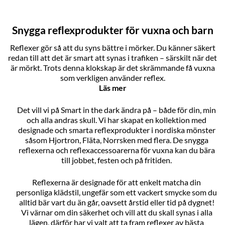
Snygga reflexprodukter för vuxna och barn
Reflexer gör så att du syns bättre i mörker. Du känner säkert
redan till att det är smart att synas i trafiken – särskilt när det
är mörkt. Trots denna klokskap är det skrämmande få vuxna
som verkligen använder reflex.
Läs mer
Det vill vi på Smart in the dark ändra på – både för din, min
och alla andras skull. Vi har skapat en kollektion med
designade och smarta reflexprodukter i nordiska mönster
såsom Hjortron, Fläta, Norrsken med flera. De snygga
reflexerna och reflexaccessoarerna för vuxna kan du bära
till jobbet, festen och på fritiden.
Reflexerna är designade för att enkelt matcha din
personliga klädstil, ungefär som ett vackert smycke som du
alltid bär vart du än går, oavsett årstid eller tid på dygnet!
Vi värnar om din säkerhet och vill att du skall synas i alla
lägen, därför har vi valt att ta fram reflexer av bästa