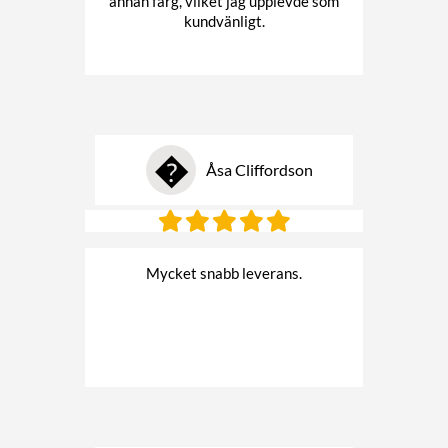
annan färg, vilket jag upplevde som
kundvänligt.
�
Åsa Cliffordson
Mycket snabb leverans.