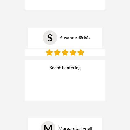
S
Susanne Järkås
Snabb hantering
M
Margareta Tynell