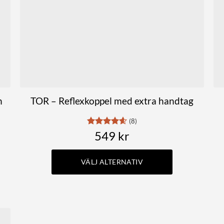
kan
väljas
på
produktsidan
h
TOR – Reflexkoppel med extra handtag
(8)
Betygsatt
549
kr
4.63
av 5
rvall:
VÄLJ ALTERNATIV
Den
här
produkten
har