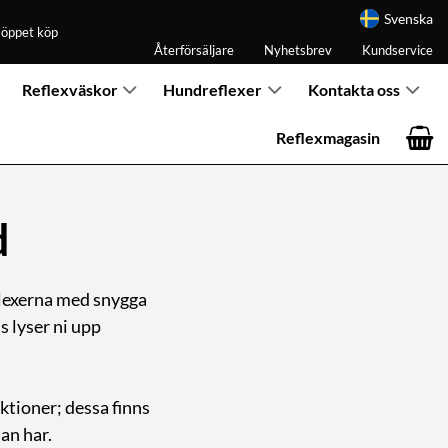
Svenska
 öppet köp
Återförsäljare
Nyhetsbrev
Kundservice
Reflexväskor
Hundreflexer
Kontakta oss
Reflexmagasin
d
eflexerna med snygga
s lyser ni upp
nktioner; dessa finns
an har.