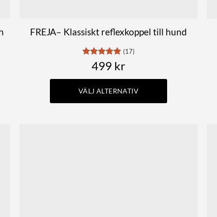
ch
FREJA– Klassiskt reflexkoppel till hund
(17)
Betygsatt
499
kr
4.88
av 5
VÄLJ ALTERNATIV
Den
här
produkten
har
flera
varianter.
De
olika
alternativen