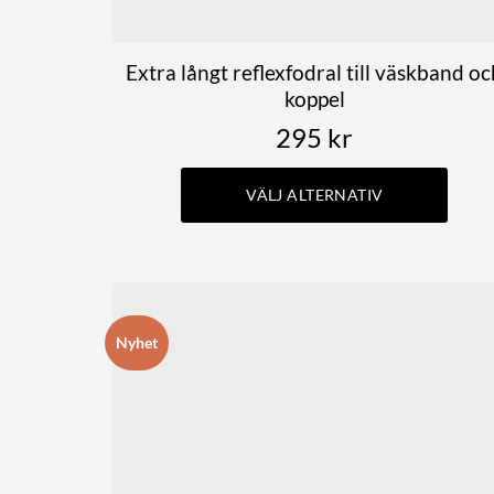
Extra långt reflexfodral till väskband o
koppel
295
kr
VÄLJ ALTERNATIV
Den
här
produkten
har
Nyhet
flera
varianter.
De
olika
alternativen