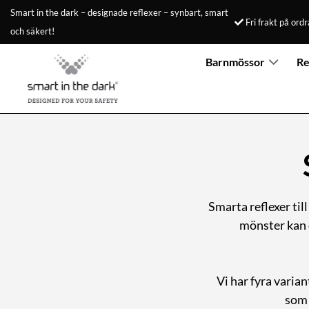
Skip
Smart in the dark – designade reflexer – synbart, smart
Fri frakt på ord
to
och säkert!
content
Barnmössor
Re
Smarta reflexer til
mönster kan d
Vi har fyra varian
som 