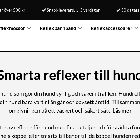
rar över 500 kr
Snabb leverans, 1-3 vardagar
30 dagars
flexmössor
Reflexpannband
Reflexaccessoarer
Smarta reflexer till hun
l hund som gör din hund synlig och säker i trafiken. Hundr
in hund bära vart ni än går och oavsett årstid. Tillsamman
omgivningen på ett vackert och säkert sätt.
Läs mer
ter av reflexer för hund med fina detaljer och förstärkta fu
hela koppel eller smarta tillbehör till de koppel hunden red