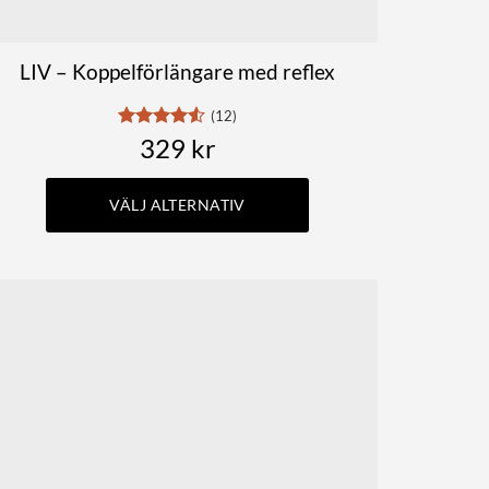
LIV – Koppelförlängare med reflex
(12)
Betygsatt
329
kr
4.5
av 5
VÄLJ ALTERNATIV
Den
här
produkten
har
flera
varianter.
De
olika
alternativen