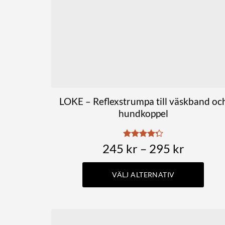
kan
väljas
på
produktsidan
LOKE – Reflexstrumpa till väskband oc
hundkoppel
Prisinte
245
Betygsatt
kr
–
295
kr
4.25
av 5
245 kr
till
VÄLJ ALTERNATIV
295 kr
Den
här
produkten