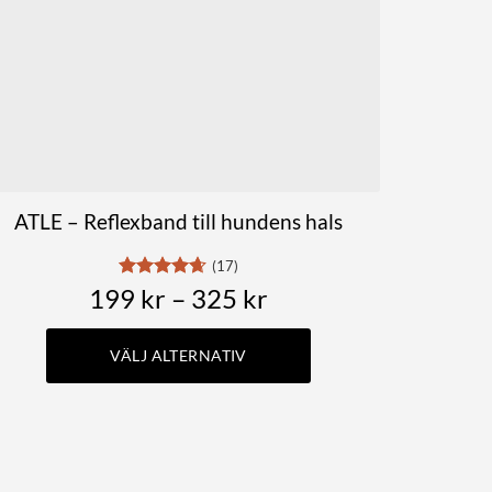
kan
väljas
på
produktsidan
ATLE – Reflexband till hundens hals
(17)
Prisintervall:
199
Betygsatt
kr
–
325
kr
4.65
av 5
199 kr
till
VÄLJ ALTERNATIV
325 kr
Den
här
produkten
har