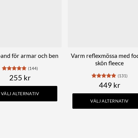
band för armar och ben
Varm reflexmössa med fod
skön fleece
(144)
Betygsatt
255
kr
(131)
4.79
av 5
Betygsatt
449
kr
4.86
av 5
VÄLJ ALTERNATIV
VÄLJ ALTERNATIV
Den
Den
här
här
produkten
produkten
har
har