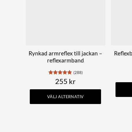
Rynkad armreflex till jackan –
Reflex
reflexarmband
(288)
Betygsatt
255
kr
4.86
av 5
VÄLJ ALTERNATIV
Den
här
produkten
har