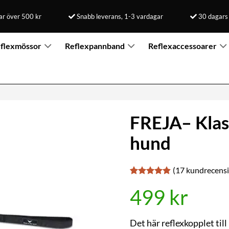
rar över 500 kr
Snabb leverans, 1-3 vardagar
30 dagars
flexmössor
Reflexpannband
Reflexaccessoarer
FREJA– Klass
hund
(
17
kundrecensi
Betygsatt
17
499
kr
4.88
av 5
baserat på
kundrecensioner
Det här reflexkopplet ti