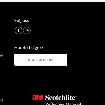
flera
varianter.
De
Följ oss
olika
alternativen
kan
väljas
Har du frågor?
på
nti
produktsidan
KONTAKTA OSS
t!