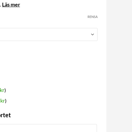
.
Läs mer
RENSA
kr
)
5
kr
)
ortet