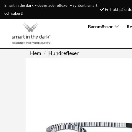
Skip
Smart in the dark – designade reflexer – synbart, smart
Fri frakt på ord
to
och säkert!
content
Barnmössor
Re
Hem
/
Hundreflexer