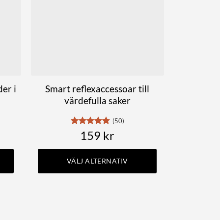
er i
Smart reflexaccessoar till
värdefulla saker
(50)
Betygsatt
159
kr
4.78
av 5
VÄLJ ALTERNATIV
Den
här
produkten
har