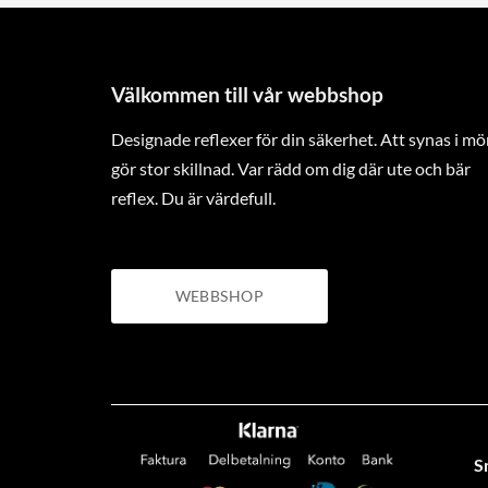
flera
varianter.
De
Välkommen till vår webbshop
olika
Designade reflexer för din säkerhet. Att synas i mö
alternativen
gör stor skillnad. Var rädd om dig där ute och bär
kan
reflex. Du är värdefull.
väljas
på
produktsidan
WEBBSHOP
S