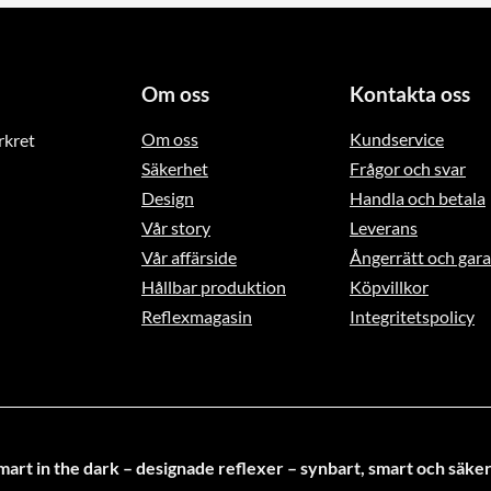
flera
flera
varianter.
varianter.
De
De
olika
Om oss
Kontakta oss
olika
alternativen
Om oss
Kundservice
rkret
alternativen
kan
Säkerhet
Frågor och svar
kan
väljas
Design
Handla och betala
väljas
på
Vår story
Leverans
på
produktsidan
Vår affärside
Ångerrätt och gara
produktsidan
Hållbar produktion
Köpvillkor
Reflexmagasin
Integritetspolicy
mart in the dark – designade reflexer – synbart, smart och säker