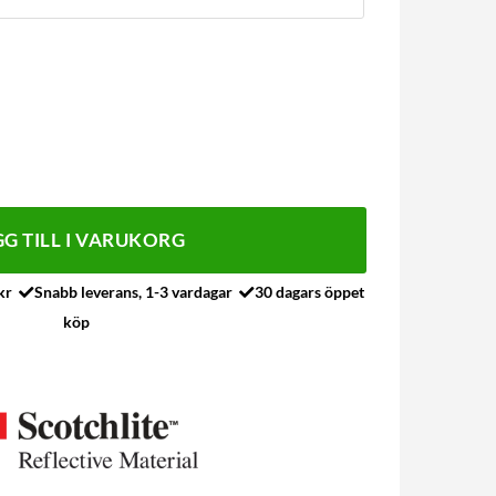
pel till hund mängd
G TILL I VARUKORG
 kr
Snabb leverans, 1-3 vardagar
30 dagars öppet
köp