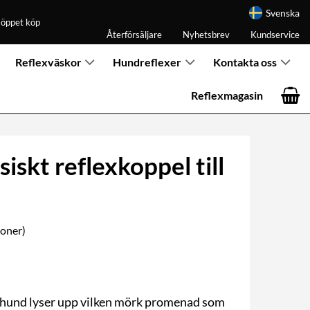
Svenska
 öppet köp
Återförsäljare
Nyhetsbrev
Kundservice
Reflexväskor
Hundreflexer
Kontakta oss
Reflexmagasin
iskt reflexkoppel till
oner)
ll hund lyser upp vilken mörk promenad som